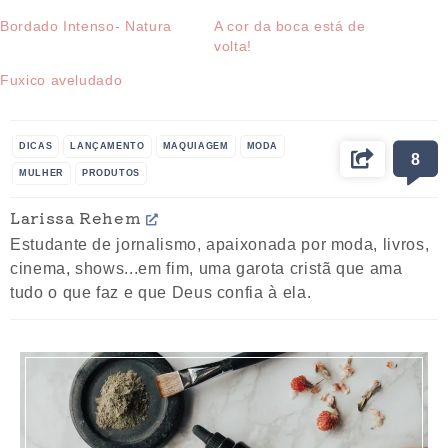
Bordado Intenso- Natura
A cor da boca está de
volta!
Fuxico aveludado
DICAS
LANÇAMENTO
MAQUIAGEM
MODA
8
MULHER
PRODUTOS
Larissa Rehem
Estudante de jornalismo, apaixonada por moda, livros,
cinema, shows...em fim, uma garota cristã que ama
tudo o que faz e que Deus confia à ela.