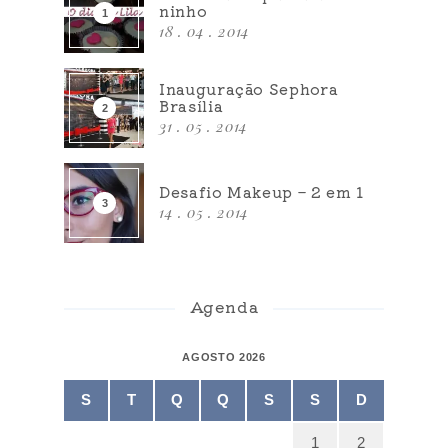
ninho
18 . 04 . 2014
Inauguração Sephora
Brasília
31 . 05 . 2014
Desafio Makeup – 2 em 1
14 . 05 . 2014
Agenda
AGOSTO 2026
S
T
Q
Q
S
S
D
1
2