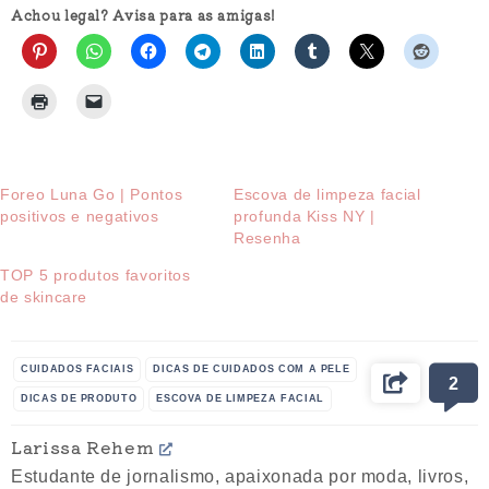
Achou legal? Avisa para as amigas!
Foreo Luna Go | Pontos
Escova de limpeza facial
positivos e negativos
profunda Kiss NY |
Resenha
TOP 5 produtos favoritos
de skincare
CUIDADOS FACIAIS
DICAS DE CUIDADOS COM A PELE
2
DICAS DE PRODUTO
ESCOVA DE LIMPEZA FACIAL
ESCOVA FACIAL
FOREO
FOREO LUNA GO
Larissa Rehem
FOREO X FOREVER
ROSTO
Estudante de jornalismo, apaixonada por moda, livros,