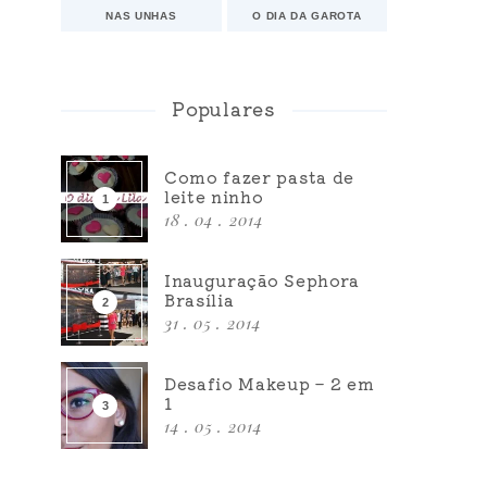
NAS UNHAS
O DIA DA GAROTA
Populares
Como fazer pasta de
leite ninho
18 . 04 . 2014
Inauguração Sephora
Brasília
31 . 05 . 2014
Desafio Makeup – 2 em
1
14 . 05 . 2014