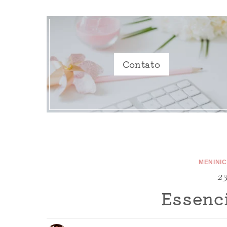
Contato
MENINI
23
Essenci