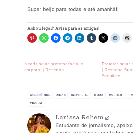
Super beijo para todas e até amanhã!!
Achou legal? Avisa para as amigas!
Needs solar protetor facial e
Protetor solar 
corporal | Resenha
| Resenha Su
Sensitive
ACESSÓRIOS
DICAS
INSPIRE-SE
MODA
MULHER
PR
VIAGEM
Larissa Rehem
Estudante de jornalismo, apaix
garota cristã que ama tudo o qu