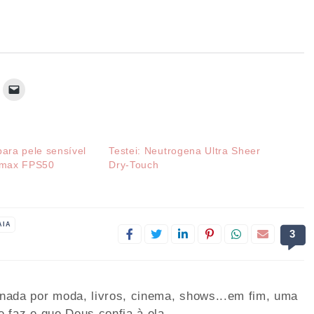
para pele sensível
Testei: Neutrogena Ultra Sheer
nmax FPS50
Dry-Touch
AIA
3
onada por moda, livros, cinema, shows...em fim, uma
e faz e que Deus confia à ela.