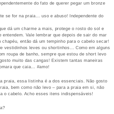
ndependentemente do fato de querer pegar um bronze
te se for na praia… uso e abuso! Independente do
que dá um charme a mais, protege o rosto do sol e
e entendem. Vale lembrar que depois de sair do mar
m chapéu, então dá um tempinho para o cabelo secar!
 de vestidinhos leves ou shortinhos… Como em alguns
com roupa de banho, sempre que estou de short levo
 gosto muito das cangas! Existem tantas maneiras
 tomara que caia… #amo!
 praia, essa listinha é a dos essenciais. Não gosto
praia, bem como não levo – para a praia em si, não
a o cabelo. Acho esses itens indispensáveis!
ia?