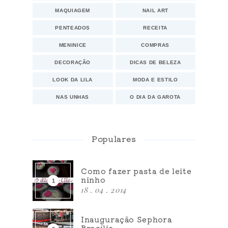
MAQUIAGEM
NAIL ART
PENTEADOS
RECEITA
MENINICE
COMPRAS
DECORAÇÃO
DICAS DE BELEZA
LOOK DA LILA
MODA E ESTILO
NAS UNHAS
O DIA DA GAROTA
Populares
Como fazer pasta de leite
ninho
18 . 04 . 2014
Inauguração Sephora
Brasília