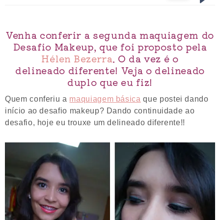
Venha conferir a segunda maquiagem do
Desafio Makeup, que foi proposto pela
Hélen Bezerra
. O da vez é o
delineado diferente! Veja o delineado
duplo que eu fiz!
Quem conferiu a
maquiagem básica
que postei dando
início ao desafio makeup? Dando continuidade ao
desafio, hoje eu trouxe um delineado diferente!!