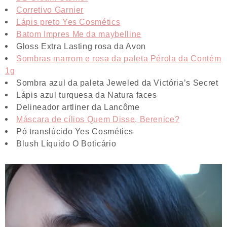
Corretivo Garnier
Lápis preto Yes Cosmétics
Batom Impres Me da maybelline
Gloss Extra Lasting rosa da Avon
Sombras marrom e rosa da paleta Pérola da Contém
1g
Sombra azul da paleta Jeweled da Victória’s Secret
Lápis azul turquesa da Natura faces
Delineador artliner da Lancôme
Máscara de cílios Quem Disse, Berenice?
Pó translúcido Yes Cosmétics
Blush Líquido O Boticário