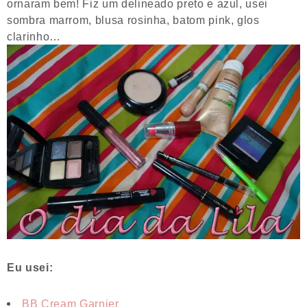
ornaram bem! Fiz um delineado preto e azul, usei
sombra marrom, blusa rosinha, batom pink, glos
clarinho…
Eu usei:
BB Cream Garnier