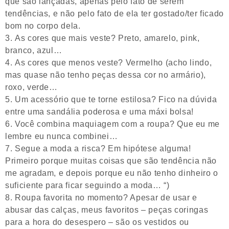
que são lançadas, apenas pelo fato de serem
tendências, e não pelo fato de ela ter gostado/ter ficado
bom no corpo dela.
As cores que mais veste? Preto, amarelo, pink,
branco, azul…
As cores que menos veste? Vermelho (acho lindo,
mas quase não tenho peças dessa cor no armário),
roxo, verde…
Um acessório que te torne estilosa? Fico na dúvida
entre uma sandália poderosa e uma máxi bolsa!
Você combina maquiagem com a roupa? Que eu me
lembre eu nunca combinei…
Segue a moda a risca? Em hipótese alguma!
Primeiro porque muitas coisas que são tendência não
me agradam, e depois porque eu não tenho dinheiro o
suficiente para ficar seguindo a moda… “)
Roupa favorita no momento? Apesar de usar e
abusar das calças, meus favoritos – peças coringas
para a hora do desespero – são os vestidos ou