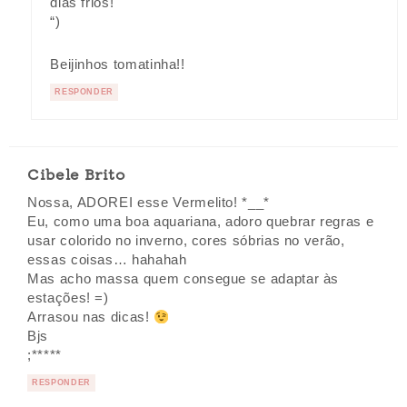
dias frios!
“)
Beijinhos tomatinha!!
RESPONDER
Cibele Brito
Nossa, ADOREI esse Vermelito! *__*
Eu, como uma boa aquariana, adoro quebrar regras e
usar colorido no inverno, cores sóbrias no verão,
essas coisas… hahahah
Mas acho massa quem consegue se adaptar às
estações! =)
Arrasou nas dicas!
Bjs
;*****
RESPONDER