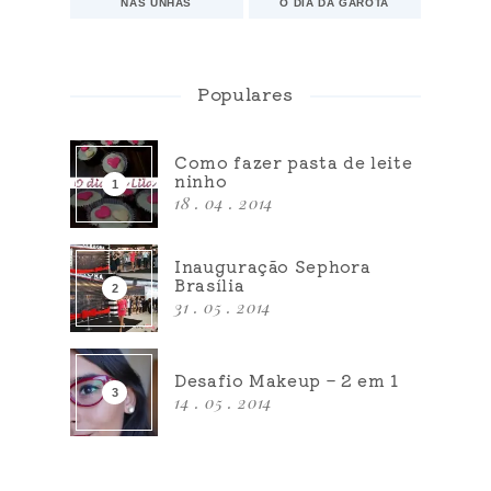
NAS UNHAS
O DIA DA GAROTA
Populares
Como fazer pasta de leite
ninho
18 . 04 . 2014
Inauguração Sephora
Brasília
31 . 05 . 2014
Desafio Makeup – 2 em 1
14 . 05 . 2014