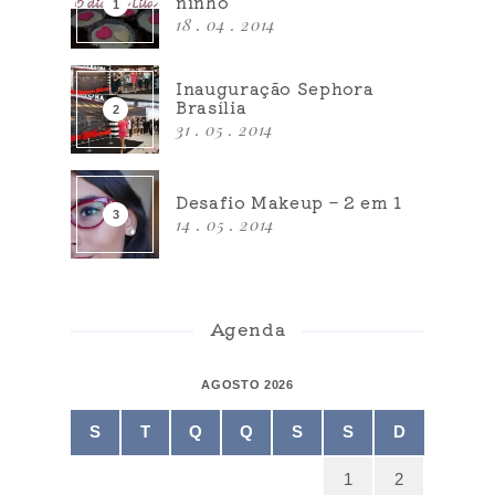
ninho
18 . 04 . 2014
Inauguração Sephora
Brasília
31 . 05 . 2014
Desafio Makeup – 2 em 1
14 . 05 . 2014
Agenda
AGOSTO 2026
S
T
Q
Q
S
S
D
1
2