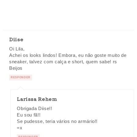
Diise
Oi Lila,
Achei os looks lindos! Embora, eu não goste muito de
sneaker, talvez com calça e short, quem sabe! rs
Beijos
RESPONDER
Larissa Rehem
Obrigada Diise!!
Eu sou fã!!
Se pudesse, teria vários no armário!!
=x
RESPONDER