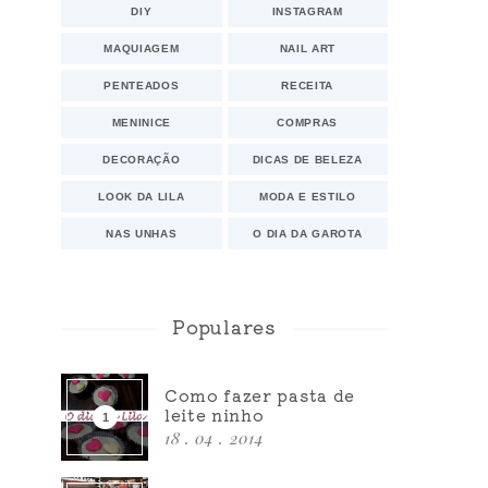
DIY
INSTAGRAM
MAQUIAGEM
NAIL ART
PENTEADOS
RECEITA
MENINICE
COMPRAS
DECORAÇÃO
DICAS DE BELEZA
LOOK DA LILA
MODA E ESTILO
NAS UNHAS
O DIA DA GAROTA
Populares
Como fazer pasta de
leite ninho
18 . 04 . 2014