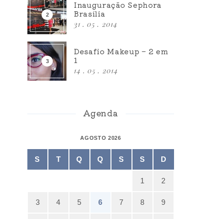
Inauguração Sephora
Brasília
31 . 05 . 2014
Desafio Makeup – 2 em
1
14 . 05 . 2014
Agenda
AGOSTO 2026
S
T
Q
Q
S
S
D
1
2
3
4
5
6
7
8
9