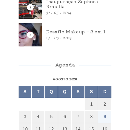
Inauguração Sephora
Brasília
31 . 05 . 2014
Desafio Makeup – 2 em 1
14 . 05 . 2014
Agenda
AGOSTO 2026
S
T
Q
Q
S
S
D
1
2
3
4
5
6
7
8
9
10
11
12
13
14
15
16