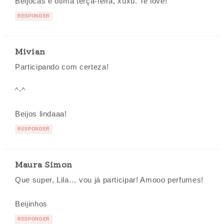
Beijocas e ótima terça-feira, xuxu. Te love!
RESPONDER
Mivian
Participando com certeza!
^-^
Beijos lindaaa!
RESPONDER
Maura Simon
Que super, Lila… vou já participar! Amooo perfumes!
Beijinhos
RESPONDER