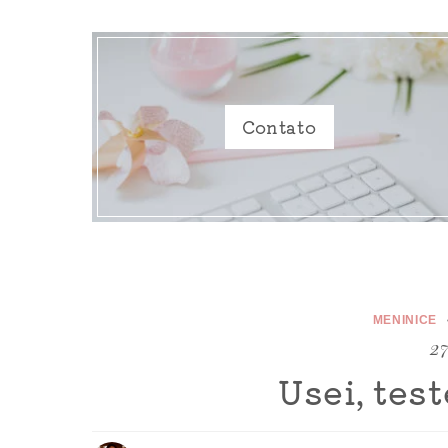
Contato
MENINICE
27
Usei, test