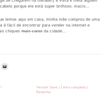
onge de chegarem na metade!) e volta e meia alguém
cabelo porque ele está super brilhoso, macio…
 que temos aqui em casa, minha mãe comprou de uma
a é fácil de encontrar para vender na internet e
ais chiques
mais caros
da cidade…
!!
Yenzah Save | Linha completa |
Resenha