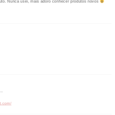
uto. Nunca usei, mais adoro conhecer produtos novos
r…
t.com/