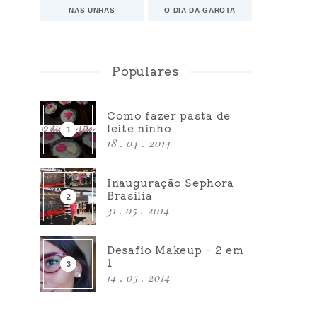
NAS UNHAS
O DIA DA GAROTA
Populares
Como fazer pasta de
leite ninho
18 . 04 . 2014
Inauguração Sephora
Brasília
31 . 05 . 2014
Desafio Makeup – 2 em
1
14 . 05 . 2014