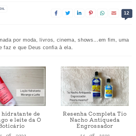
OIL
12
onada por moda, livros, cinema, shows...em fim, uma
e faz e que Deus confia à ela.
 hidratante de
Resenha Completa Tio
go e leite da O
Nacho Antiqueda
Boticário
Engrossador
1 . 08 . 2020
24 . 08 . 2020