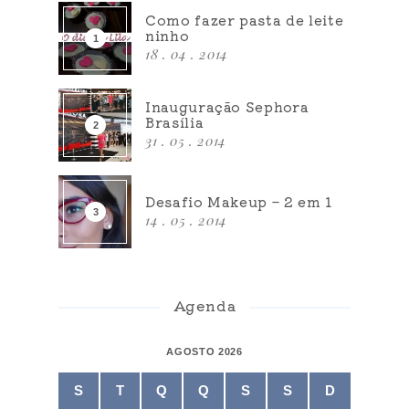
Como fazer pasta de leite
ninho
18 . 04 . 2014
Inauguração Sephora
Brasília
31 . 05 . 2014
Desafio Makeup – 2 em 1
14 . 05 . 2014
Agenda
AGOSTO 2026
S
T
Q
Q
S
S
D