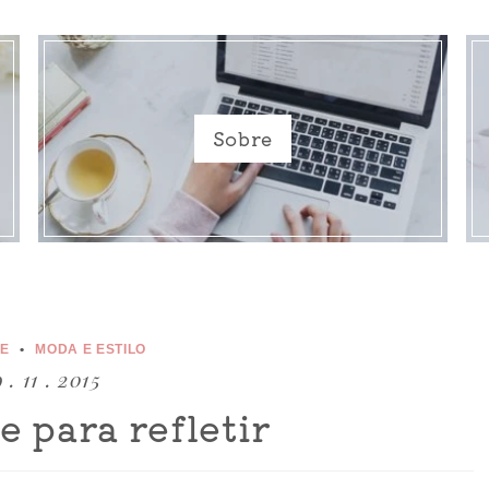
Sobre
CE
MODA E ESTILO
9 . 11 . 2015
e para refletir