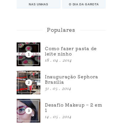
NAS UNHAS
O DIA DA GAROTA
Populares
Como fazer pasta de
leite ninho
18 . 04 . 2014
Inauguração Sephora
Brasília
31 . 05 . 2014
Desafio Makeup – 2 em
1
14 . 05 . 2014