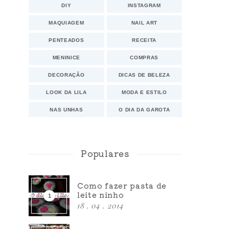
DIY
INSTAGRAM
MAQUIAGEM
NAIL ART
PENTEADOS
RECEITA
MENINICE
COMPRAS
DECORAÇÃO
DICAS DE BELEZA
LOOK DA LILA
MODA E ESTILO
NAS UNHAS
O DIA DA GAROTA
Populares
Como fazer pasta de
leite ninho
18 . 04 . 2014