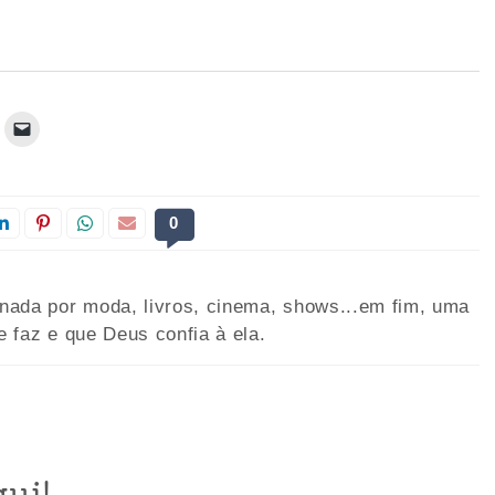
0
onada por moda, livros, cinema, shows...em fim, uma
e faz e que Deus confia à ela.
ui!