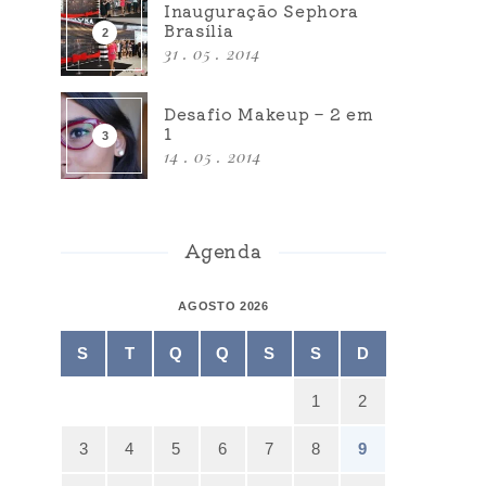
Inauguração Sephora
Brasília
31 . 05 . 2014
Desafio Makeup – 2 em
1
14 . 05 . 2014
Agenda
AGOSTO 2026
S
T
Q
Q
S
S
D
1
2
3
4
5
6
7
8
9