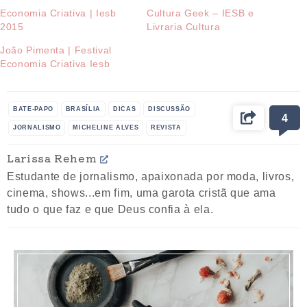
Economia Criativa | Iesb
Cultura Geek – IESB e
2015
Livraria Cultura
João Pimenta | Festival
Economia Criativa Iesb
BATE-PAPO
BRASÍLIA
DICAS
DISCUSSÃO
4
JORNALISMO
MICHELINE ALVES
REVISTA
TRIP/TPM
Larissa Rehem
Estudante de jornalismo, apaixonada por moda, livros,
cinema, shows...em fim, uma garota cristã que ama
tudo o que faz e que Deus confia à ela.