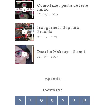
Como fazer pasta de leite
ninho
18 . 04 . 2014
Inauguração Sephora
Brasília
31 . 05 . 2014
Desafio Makeup – 2 em 1
14 . 05 . 2014
Agenda
AGOSTO 2026
S
T
Q
Q
S
S
D