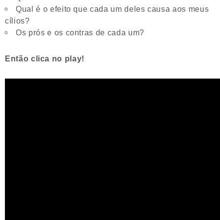
Qual é o efeito que cada um deles causa aos meus
cílios?
Os prós e os contras de cada um?
Então clica no play!