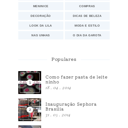
MENINICE
COMPRAS
DECORAÇÃO
DICAS DE BELEZA
LOOK DA LILA
MODA E ESTILO
NAS UNHAS
O DIA DA GAROTA
Populares
Como fazer pasta de leite
ninho
18 . 04 . 2014
Inauguração Sephora
Brasília
31 . 05 . 2014