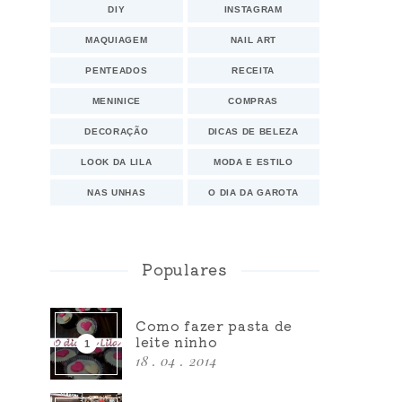
DIY
INSTAGRAM
MAQUIAGEM
NAIL ART
PENTEADOS
RECEITA
MENINICE
COMPRAS
DECORAÇÃO
DICAS DE BELEZA
LOOK DA LILA
MODA E ESTILO
NAS UNHAS
O DIA DA GAROTA
Populares
Como fazer pasta de
leite ninho
18 . 04 . 2014