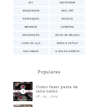
DIY
INSTAGRAM
MAQUIAGEM
NAIL ART
PENTEADOS
RECEITA
MENINICE
COMPRAS
DECORAÇÃO
DICAS DE BELEZA
LOOK DA LILA
MODA E ESTILO
NAS UNHAS
O DIA DA GAROTA
Populares
Como fazer pasta de
leite ninho
18 . 04 . 2014