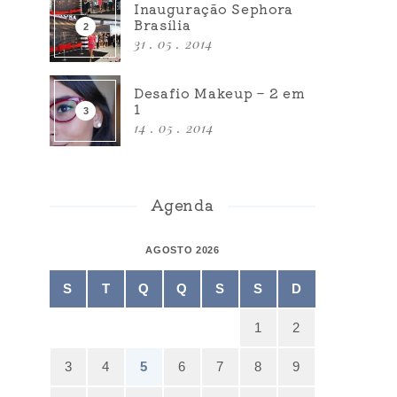
Inauguração Sephora
Brasília
31 . 05 . 2014
Desafio Makeup – 2 em
1
14 . 05 . 2014
Agenda
AGOSTO 2026
S
T
Q
Q
S
S
D
1
2
3
4
5
6
7
8
9