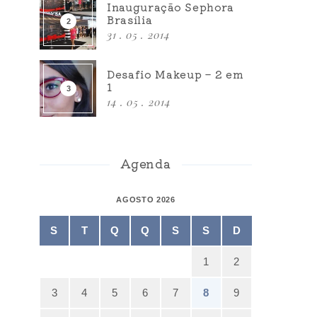
Inauguração Sephora
Brasília
31 . 05 . 2014
Desafio Makeup – 2 em
1
14 . 05 . 2014
Agenda
AGOSTO 2026
S
T
Q
Q
S
S
D
1
2
3
4
5
6
7
8
9