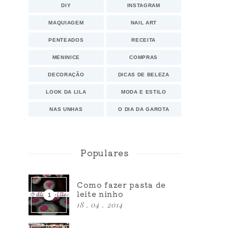
DIY
INSTAGRAM
MAQUIAGEM
NAIL ART
PENTEADOS
RECEITA
MENINICE
COMPRAS
DECORAÇÃO
DICAS DE BELEZA
LOOK DA LILA
MODA E ESTILO
NAS UNHAS
O DIA DA GAROTA
Populares
Como fazer pasta de
leite ninho
18 . 04 . 2014