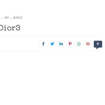
 . 10 . 2012
Dior3
0