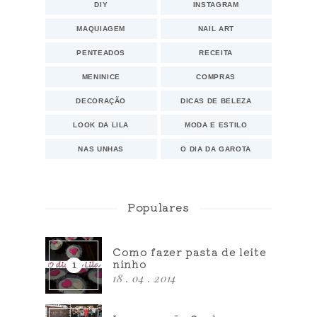
DIY
INSTAGRAM
MAQUIAGEM
NAIL ART
PENTEADOS
RECEITA
MENINICE
COMPRAS
DECORAÇÃO
DICAS DE BELEZA
LOOK DA LILA
MODA E ESTILO
NAS UNHAS
O DIA DA GAROTA
Populares
Como fazer pasta de leite
ninho
18 . 04 . 2014