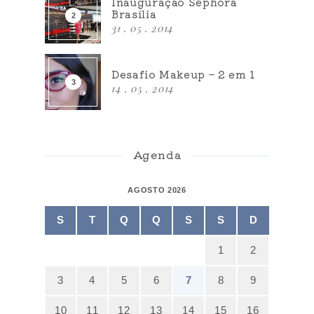
Inauguração Sephora
Brasília
31 . 05 . 2014
Desafio Makeup – 2 em 1
14 . 05 . 2014
Agenda
AGOSTO 2026
S
T
Q
Q
S
S
D
1
2
3
4
5
6
7
8
9
10
11
12
13
14
15
16