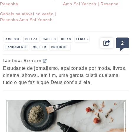
Resenha
Amo Sol Yenzah | Resenha
Cabelo saudável no verão |
Resenha Amo Sol Yenzah
AMO SOL
BELEZA
CABELO
DICAS
FÉRIAS
2
LANÇAMENTO
MULHER
PRODUTOS
SPRAY TEXTURIZADOR
VERÃO
YENZAH
Larissa Rehem
Estudante de jornalismo, apaixonada por moda, livros,
cinema, shows...em fim, uma garota cristã que ama
tudo o que faz e que Deus confia à ela.