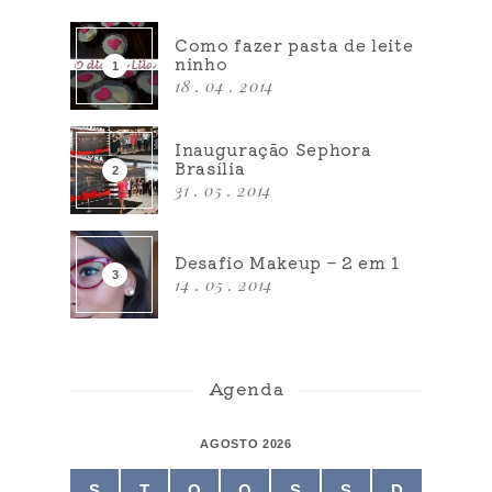
Como fazer pasta de leite
ninho
18 . 04 . 2014
Inauguração Sephora
Brasília
31 . 05 . 2014
Desafio Makeup – 2 em 1
14 . 05 . 2014
Agenda
AGOSTO 2026
S
T
Q
Q
S
S
D