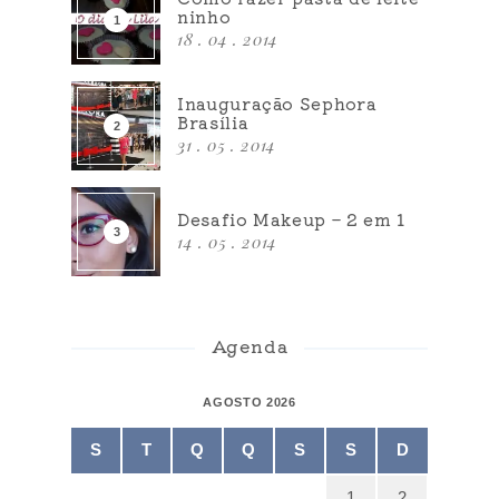
ninho
18 . 04 . 2014
Inauguração Sephora
Brasília
31 . 05 . 2014
Desafio Makeup – 2 em 1
14 . 05 . 2014
Agenda
AGOSTO 2026
S
T
Q
Q
S
S
D
1
2