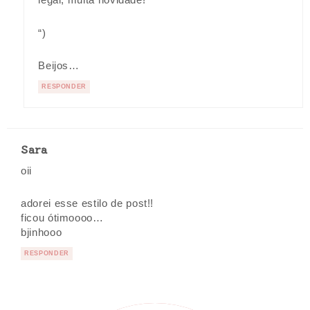
legal, muita novidade!
“)
Beijos…
RESPONDER
Sara
oii
adorei esse estilo de post!!
ficou ótimoooo…
bjinhooo
RESPONDER