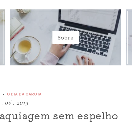
Sobre
E
O DIA DA GAROTA
 . 06 . 2013
 maquiagem sem espelho