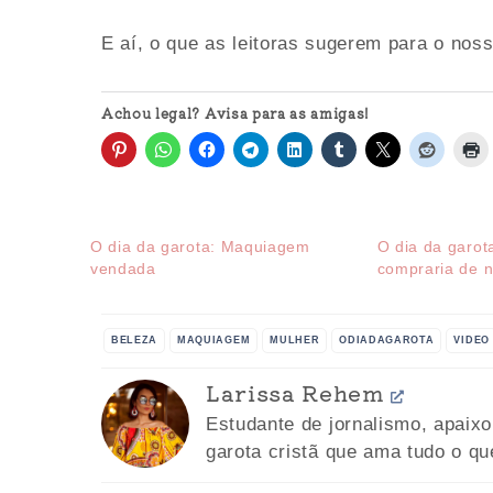
E aí, o que as leitoras sugerem para o nos
Achou legal? Avisa para as amigas!
O dia da garota: Maquiagem
O dia da garot
vendada
compraria de 
BELEZA
MAQUIAGEM
MULHER
ODIADAGAROTA
VIDEO
Larissa Rehem
Estudante de jornalismo, apaix
garota cristã que ama tudo o qu