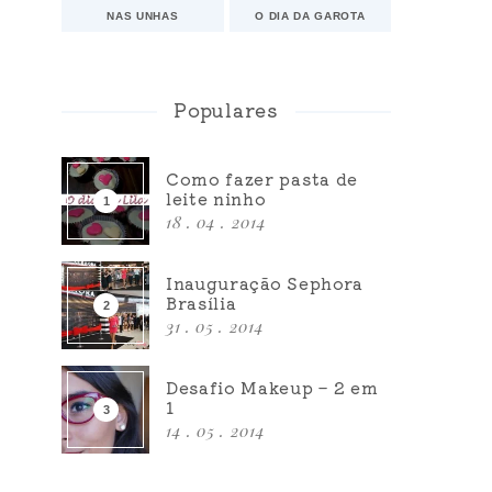
NAS UNHAS
O DIA DA GAROTA
Populares
Como fazer pasta de
leite ninho
18 . 04 . 2014
Inauguração Sephora
Brasília
31 . 05 . 2014
Desafio Makeup – 2 em
1
14 . 05 . 2014