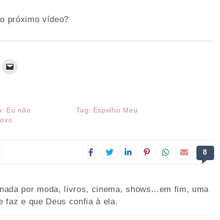
so próximo vídeo?
a: Eu não
Tag: Espelho Meu
novo
8
onada por moda, livros, cinema, shows...em fim, uma
e faz e que Deus confia à ela.