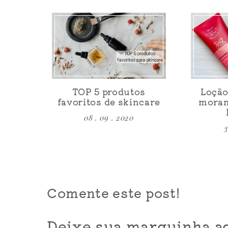
TOP 5 produtos
Loção
favoritos de skincare
moran
08 . 09 . 2020
3
Comente este post!
Deixe sua marquinha aq