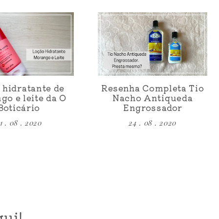
 hidratante de
Resenha Completa Tio
go e leite da O
Nacho Antiqueda
Boticário
Engrossador
1 . 08 . 2020
24 . 08 . 2020
ui!