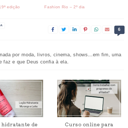
19ª edição
Fashion Rio – 2º dia
DA
6
onada por moda, livros, cinema, shows...em fim, uma
e faz e que Deus confia à ela.
 hidratante de
Curso online para