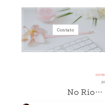
Contato
COTI
30
No Rio… 