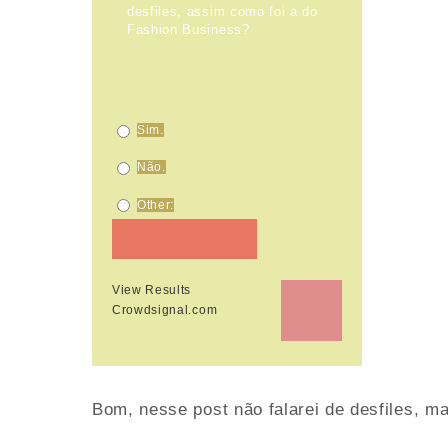
desfiles, assim como foi a do
Fashion Business?
Sim.
Não.
Other:
View Results
Crowdsignal.com
Bom, nesse post não falarei de desfiles, m