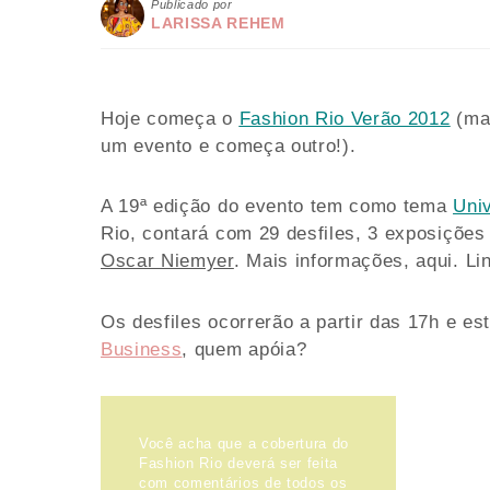
Publicado por
LARISSA REHEM
Hoje começa o
Fashion Rio Verão 2012
(mar
um evento e começa outro!).
A 19ª edição do evento tem como tema
Univ
Rio, contará com 29 desfiles, 3 exposiçõe
Oscar Niemyer
. Mais informações, aqui. L
Os desfiles ocorrerão a partir das 17h e 
Business
, quem apóia?
Você acha que a cobertura do
Fashion Rio deverá ser feita
com comentários de todos os