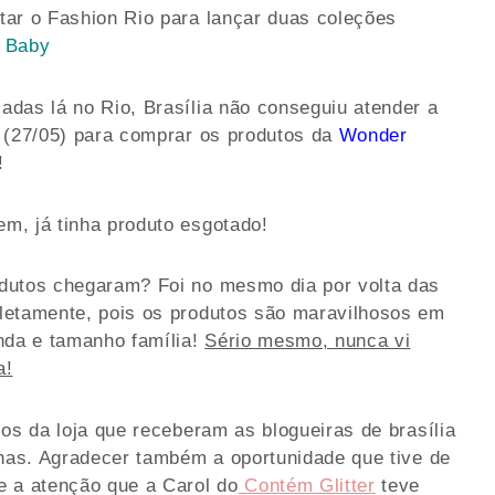
tar o Fashion Rio para lançar duas coleções
f Baby
das lá no Rio, Brasília não conseguiu atender a
a (27/05) para comprar os produtos da
Wonder
!
m, já tinha produto esgotado!
dutos chegaram? Foi no mesmo dia por volta das
letamente, pois os produtos são maravilhosos em
nda e tamanho família!
Sério mesmo, nunca vi
a!
os da loja que receberam as blogueiras de brasília
nhas. Agradecer também a oportunidade que tive de
e a atenção que a Carol do
Contém Glitter
teve