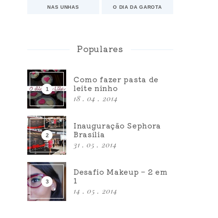
NAS UNHAS
O DIA DA GAROTA
Populares
Como fazer pasta de
leite ninho
18 . 04 . 2014
Inauguração Sephora
Brasília
31 . 05 . 2014
Desafio Makeup – 2 em
1
14 . 05 . 2014