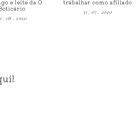
go e leite da O
trabalhar como afiliado
Boticário
31 . 07 . 2020
1 . 08 . 2020
ui!