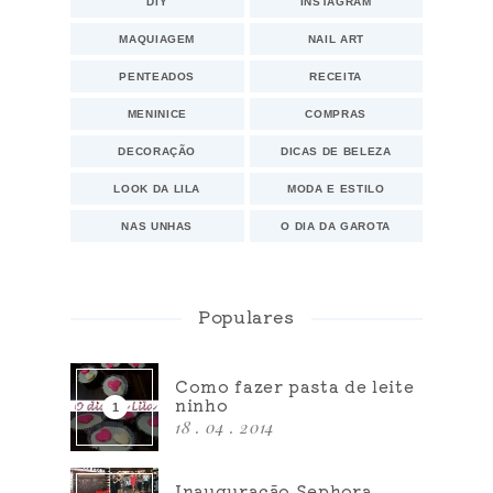
DIY
INSTAGRAM
MAQUIAGEM
NAIL ART
PENTEADOS
RECEITA
MENINICE
COMPRAS
DECORAÇÃO
DICAS DE BELEZA
LOOK DA LILA
MODA E ESTILO
NAS UNHAS
O DIA DA GAROTA
Populares
Como fazer pasta de leite
ninho
18 . 04 . 2014
Inauguração Sephora