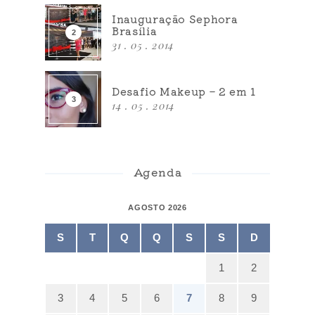
Inauguração Sephora
Brasília
31 . 05 . 2014
Desafio Makeup – 2 em 1
14 . 05 . 2014
Agenda
AGOSTO 2026
S
T
Q
Q
S
S
D
1
2
3
4
5
6
7
8
9