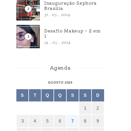
Inauguração Sephora
Brasília
31 . 05 . 2014
Desafio Makeup – 2 em
1
14 . 05 . 2014
Agenda
AGOSTO 2026
S
T
Q
Q
S
S
D
1
2
3
4
5
6
7
8
9