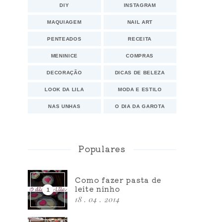
DIY
INSTAGRAM
MAQUIAGEM
NAIL ART
PENTEADOS
RECEITA
MENINICE
COMPRAS
DECORAÇÃO
DICAS DE BELEZA
LOOK DA LILA
MODA E ESTILO
NAS UNHAS
O DIA DA GAROTA
Populares
Como fazer pasta de
leite ninho
18 . 04 . 2014