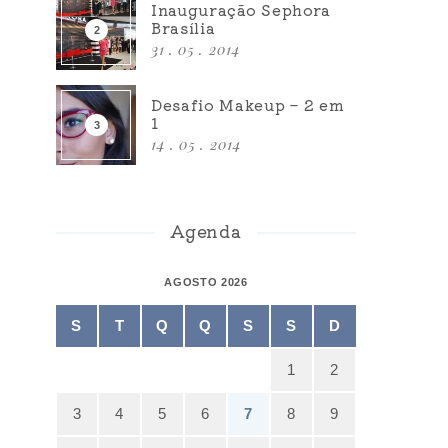
Inauguração Sephora
Brasília
31 . 05 . 2014
Desafio Makeup – 2 em
1
14 . 05 . 2014
Agenda
AGOSTO 2026
S
T
Q
Q
S
S
D
1
2
3
4
5
6
7
8
9