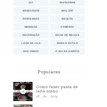
DIY
INSTAGRAM
MAQUIAGEM
NAIL ART
PENTEADOS
RECEITA
MENINICE
COMPRAS
DECORAÇÃO
DICAS DE BELEZA
LOOK DA LILA
MODA E ESTILO
NAS UNHAS
O DIA DA GAROTA
Populares
Como fazer pasta de
leite ninho
18 . 04 . 2014