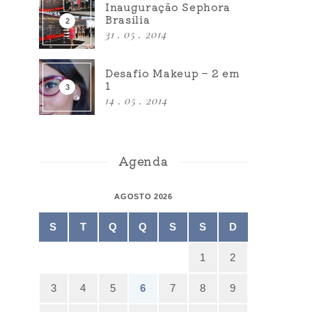
Inauguração Sephora
Brasília
31 . 05 . 2014
Desafio Makeup – 2 em
1
14 . 05 . 2014
Agenda
AGOSTO 2026
S
T
Q
Q
S
S
D
1
2
3
4
5
6
7
8
9