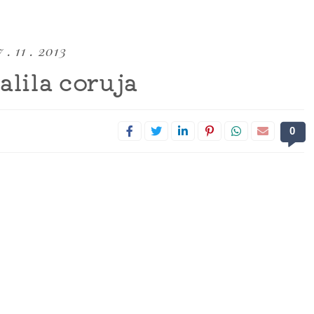
 . 11 . 2013
alila coruja
0