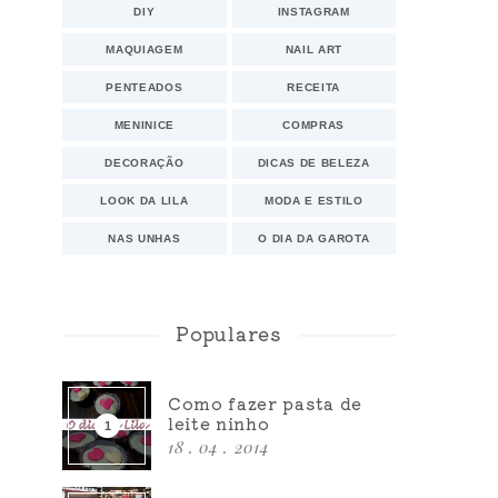
DIY
INSTAGRAM
MAQUIAGEM
NAIL ART
PENTEADOS
RECEITA
MENINICE
COMPRAS
DECORAÇÃO
DICAS DE BELEZA
LOOK DA LILA
MODA E ESTILO
NAS UNHAS
O DIA DA GAROTA
Populares
Como fazer pasta de
leite ninho
18 . 04 . 2014