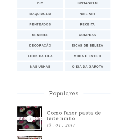
DIY
INSTAGRAM
MAQUIAGEM
NAIL ART
PENTEADOS
RECEITA
MENINICE
COMPRAS
DECORAÇÃO
DICAS DE BELEZA
LOOK DA LILA
MODA E ESTILO
NAS UNHAS
O DIA DA GAROTA
Populares
Como fazer pasta de
leite ninho
18 . 04 . 2014