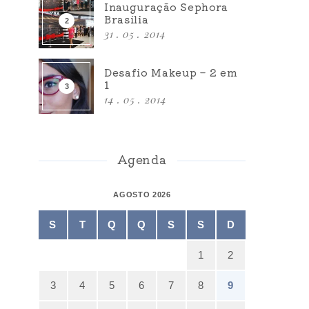
Inauguração Sephora
Brasília
31 . 05 . 2014
Desafio Makeup – 2 em
1
14 . 05 . 2014
Agenda
AGOSTO 2026
S
T
Q
Q
S
S
D
1
2
3
4
5
6
7
8
9