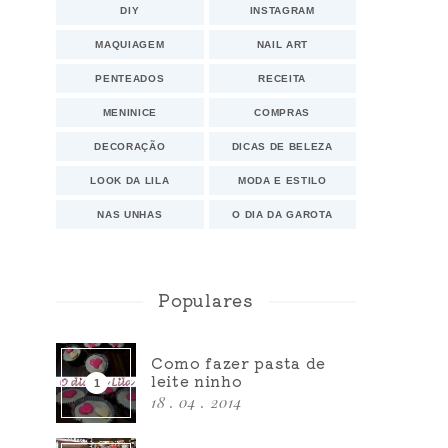
DIY
INSTAGRAM
MAQUIAGEM
NAIL ART
PENTEADOS
RECEITA
MENINICE
COMPRAS
DECORAÇÃO
DICAS DE BELEZA
LOOK DA LILA
MODA E ESTILO
NAS UNHAS
O DIA DA GAROTA
Populares
Como fazer pasta de
leite ninho
18 . 04 . 2014