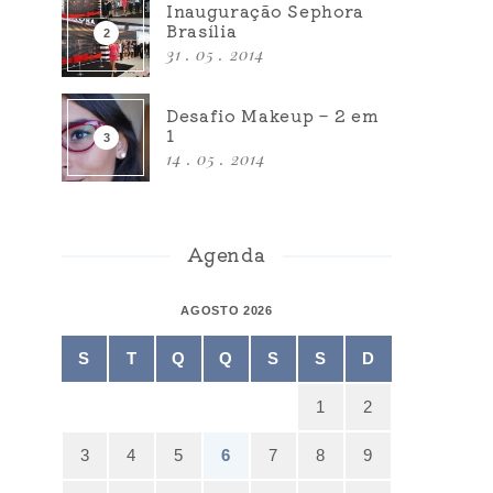
Inauguração Sephora
Brasília
31 . 05 . 2014
Desafio Makeup – 2 em
1
14 . 05 . 2014
Agenda
AGOSTO 2026
S
T
Q
Q
S
S
D
1
2
3
4
5
6
7
8
9