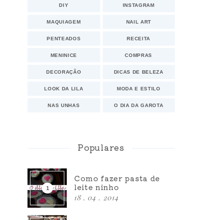
DIY
INSTAGRAM
MAQUIAGEM
NAIL ART
PENTEADOS
RECEITA
MENINICE
COMPRAS
DECORAÇÃO
DICAS DE BELEZA
LOOK DA LILA
MODA E ESTILO
NAS UNHAS
O DIA DA GAROTA
Populares
Como fazer pasta de
leite ninho
18 . 04 . 2014