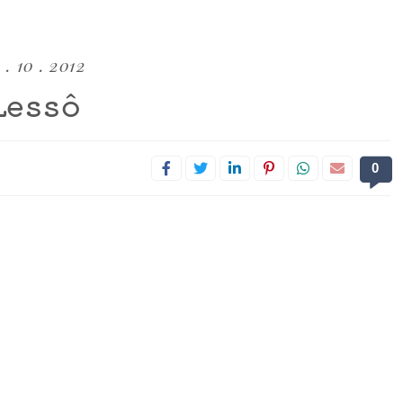
 . 10 . 2012
Lessô
0