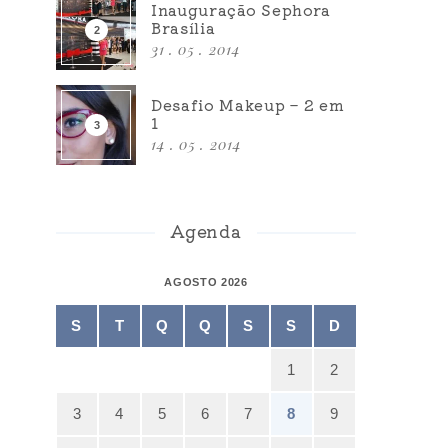
Inauguração Sephora
Brasília
31 . 05 . 2014
Desafio Makeup – 2 em
1
14 . 05 . 2014
Agenda
AGOSTO 2026
S
T
Q
Q
S
S
D
1
2
3
4
5
6
7
8
9