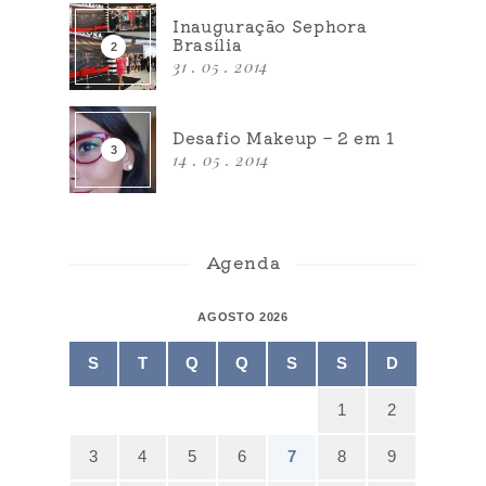
Inauguração Sephora
Brasília
31 . 05 . 2014
Desafio Makeup – 2 em 1
14 . 05 . 2014
Agenda
AGOSTO 2026
S
T
Q
Q
S
S
D
1
2
3
4
5
6
7
8
9