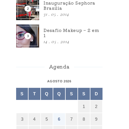
Inauguração Sephora
Brasília
31 . 05 . 2014
Desafio Makeup – 2 em
1
14 . 05 . 2014
Agenda
AGOSTO 2026
S
T
Q
Q
S
S
D
1
2
3
4
5
6
7
8
9