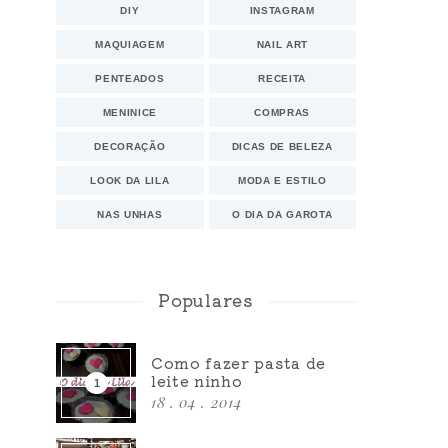
DIY
INSTAGRAM
MAQUIAGEM
NAIL ART
PENTEADOS
RECEITA
MENINICE
COMPRAS
DECORAÇÃO
DICAS DE BELEZA
LOOK DA LILA
MODA E ESTILO
NAS UNHAS
O DIA DA GAROTA
Populares
Como fazer pasta de
leite ninho
18 . 04 . 2014