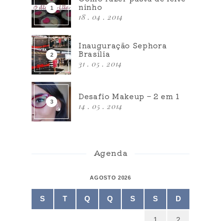
ninho
18 . 04 . 2014
Inauguração Sephora
Brasília
31 . 05 . 2014
Desafio Makeup – 2 em 1
14 . 05 . 2014
Agenda
AGOSTO 2026
S
T
Q
Q
S
S
D
1
2