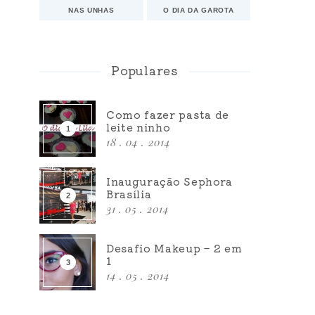
NAS UNHAS
O DIA DA GAROTA
Populares
Como fazer pasta de
leite ninho
18 . 04 . 2014
Inauguração Sephora
Brasília
31 . 05 . 2014
Desafio Makeup – 2 em
1
14 . 05 . 2014