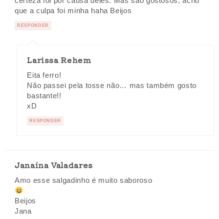
certeza foi por causa deles. Mas são gostosos, acho
que a culpa foi minha haha Beijos
RESPONDER
Larissa Rehem
Eita ferro!
Não passei pela tosse não… mas também gosto
bastante!!
xD
RESPONDER
Janaína Valadares
Amo esse salgadinho é muito saboroso
Beijos
Jana