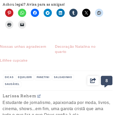
Achou legal? Avisa para as amigas!
Nossas unhas agradecem
Decoração Natalina no
quarto
Lillifee cupcake
DICAS
EQUILIBRI
PANETINI
SALGADINHO
8
SAUDÁVEL
Larissa Rehem
Estudante de jornalismo, apaixonada por moda, livros,
cinema, shows...em fim, uma garota cristã que ama
tudo o que faz e que Deus confia à ela.