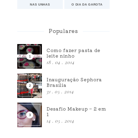
NAS UNHAS
O DIA DA GAROTA
Populares
Como fazer pasta de
leite ninho
18 . 04 . 2014
Inauguração Sephora
Brasília
31 . 05 . 2014
Desafio Makeup – 2 em
1
14 . 05 . 2014