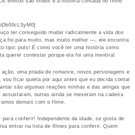
s efeitos são lindos e a história contada no filme
=bDb00cLSyM0]
oluço ter conseguido mudar radicalmente a vida dos
a foi para muito, mas muito melhor —, ele encontra
o tipo: puts! É como você ter uma história como
nta querer contestar porque ela foi uma mentira!
s ação, uma pitada de romance, novos personagens e
vou ficar quieta por aqui antes que eu decida contar
diantar são algumas reações minhas e das amigas que
e assustaram, outras ainda se mexeram na cadeira
bramos demais com o filme.
para conferir! Independente da idade, se gosta de
sa entrar na lista de filmes para conferir. Quem