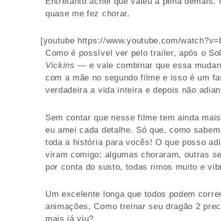
Entretanto achei que valeu a pena demais. O
quase me fez chorar.
[youtube https://www.youtube.com/watch?v
Como é possível ver pelo trailer, após o S
Vickins
— e vale combinar que essa mudanç
com a mãe no segundo filme e isso é um fat
verdadeira a vida inteira e depois não adia
Sem contar que nesse filme tem ainda mai
eu amei cada detalhe. Só que, como sabem, 
toda a história para vocês! O que posso a
viram comigo: algumas choraram, outras s
por conta do susto, todas rimos muito e vi
Um excelente longa que todos podem correr 
animações, Como treinar seu dragão 2 preci
mais já viu?