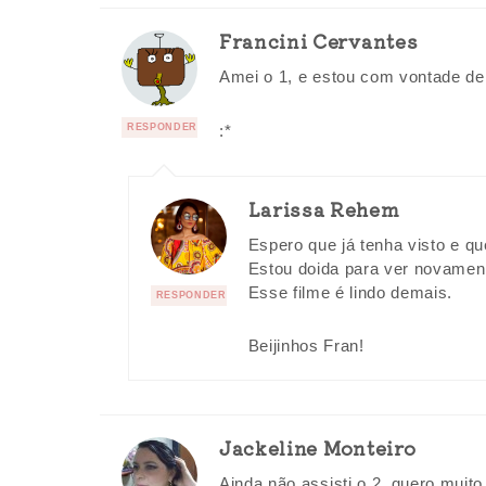
Francini Cervantes
Amei o 1, e estou com vontade de
:*
RESPONDER
Larissa Rehem
Espero que já tenha visto e q
Estou doida para ver novame
Esse filme é lindo demais.
RESPONDER
Beijinhos Fran!
Jackeline Monteiro
Ainda não assisti o 2, quero muito 