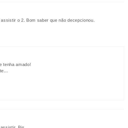
 assistir o 2. Bom saber que não decepcionou.
ue tenha amado!
nte…
assistir. Bjs