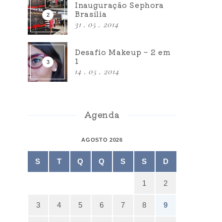
Inauguração Sephora
Brasília
31 . 05 . 2014
Desafio Makeup – 2 em
1
14 . 05 . 2014
Agenda
AGOSTO 2026
S
T
Q
Q
S
S
D
1
2
3
4
5
6
7
8
9