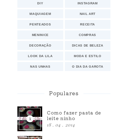
DIY
INSTAGRAM
MAQUIAGEM
NAIL ART
PENTEADOS
RECEITA
MENINICE
COMPRAS
DECORAÇÃO
DICAS DE BELEZA
LOOK DA LILA
MODA E ESTILO
NAS UNHAS
O DIA DA GAROTA
Populares
Como fazer pasta de
leite ninho
18 . 04 . 2014