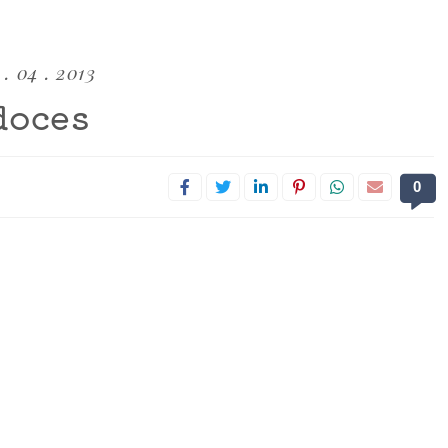
 . 04 . 2013
doces
0