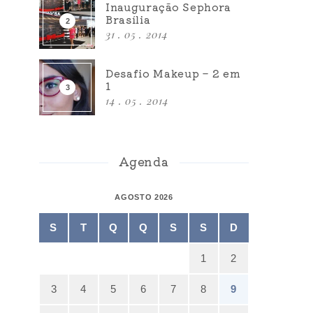
Inauguração Sephora
Brasília
31 . 05 . 2014
Desafio Makeup – 2 em
1
14 . 05 . 2014
Agenda
AGOSTO 2026
S
T
Q
Q
S
S
D
1
2
3
4
5
6
7
8
9