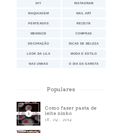
DIY
INSTAGRAM
MAQUIAGEM
NAIL ART
PENTEADOS
RECEITA
MENINICE
COMPRAS
DECORAÇÃO
DICAS DE BELEZA
LOOK DA LILA
MODA E ESTILO
NAS UNHAS
O DIA DA GAROTA
Populares
Como fazer pasta de
leite ninho
18 . 04 . 2014