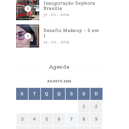
Inauguração Sephora
Brasília
31 . 05 . 2014
Desafio Makeup – 2 em
1
14 . 05 . 2014
Agenda
AGOSTO 2026
S
T
Q
Q
S
S
D
1
2
3
4
5
6
7
8
9