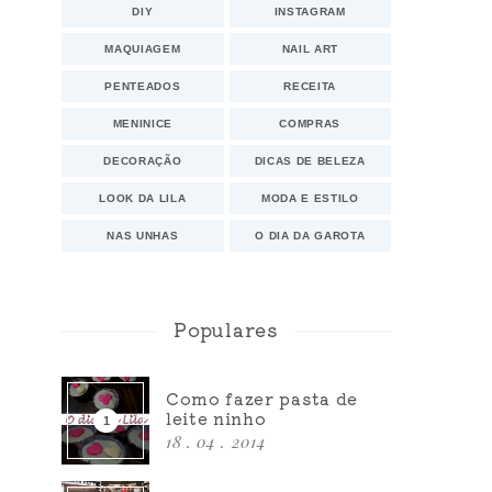
DIY
INSTAGRAM
MAQUIAGEM
NAIL ART
PENTEADOS
RECEITA
MENINICE
COMPRAS
DECORAÇÃO
DICAS DE BELEZA
LOOK DA LILA
MODA E ESTILO
NAS UNHAS
O DIA DA GAROTA
Populares
Como fazer pasta de
leite ninho
18 . 04 . 2014