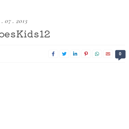
 . 07 . 2013
oesKids12
0