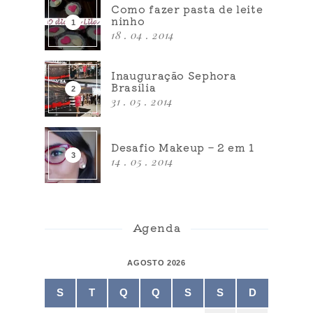
Como fazer pasta de leite
ninho
18 . 04 . 2014
Inauguração Sephora
Brasília
31 . 05 . 2014
Desafio Makeup – 2 em 1
14 . 05 . 2014
Agenda
AGOSTO 2026
S
T
Q
Q
S
S
D