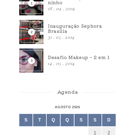
ninho
18 . 04 . 2014
Inauguração Sephora
Brasília
31 . 05 . 2014
Desafio Makeup – 2 em 1
14 . 05 . 2014
Agenda
AGOSTO 2026
S
T
Q
Q
S
S
D
1
2