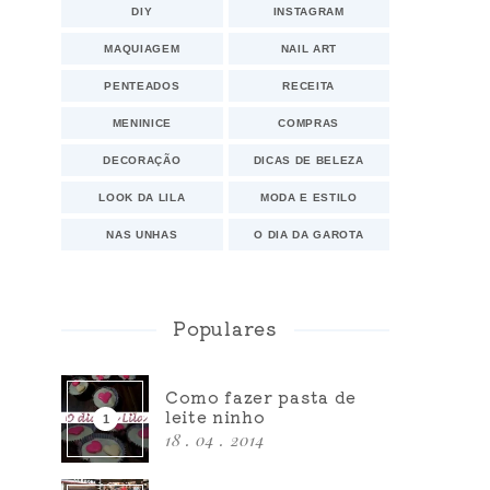
DIY
INSTAGRAM
MAQUIAGEM
NAIL ART
PENTEADOS
RECEITA
MENINICE
COMPRAS
DECORAÇÃO
DICAS DE BELEZA
LOOK DA LILA
MODA E ESTILO
NAS UNHAS
O DIA DA GAROTA
Populares
Como fazer pasta de
leite ninho
18 . 04 . 2014