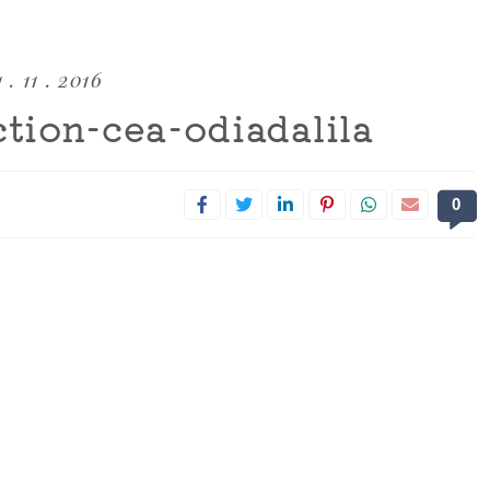
 . 11 . 2016
ction-cea-odiadalila
0