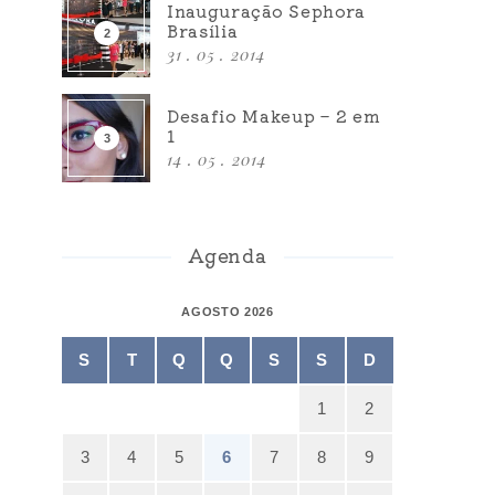
Inauguração Sephora
Brasília
31 . 05 . 2014
Desafio Makeup – 2 em
1
14 . 05 . 2014
Agenda
AGOSTO 2026
S
T
Q
Q
S
S
D
1
2
3
4
5
6
7
8
9