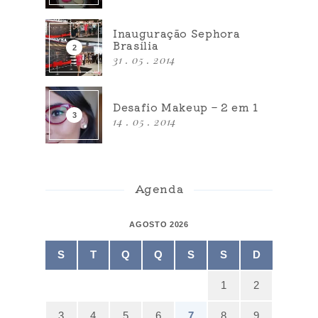
Inauguração Sephora
Brasília
31 . 05 . 2014
Desafio Makeup – 2 em 1
14 . 05 . 2014
Agenda
AGOSTO 2026
S
T
Q
Q
S
S
D
1
2
3
4
5
6
7
8
9