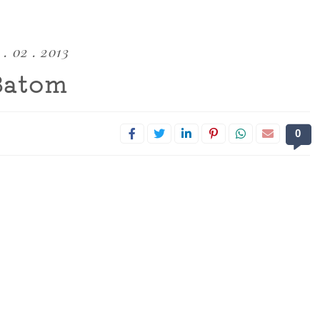
 . 02 . 2013
Batom
0