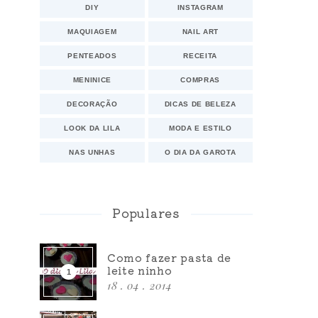
DIY
INSTAGRAM
MAQUIAGEM
NAIL ART
PENTEADOS
RECEITA
MENINICE
COMPRAS
DECORAÇÃO
DICAS DE BELEZA
LOOK DA LILA
MODA E ESTILO
NAS UNHAS
O DIA DA GAROTA
Populares
Como fazer pasta de
leite ninho
18 . 04 . 2014