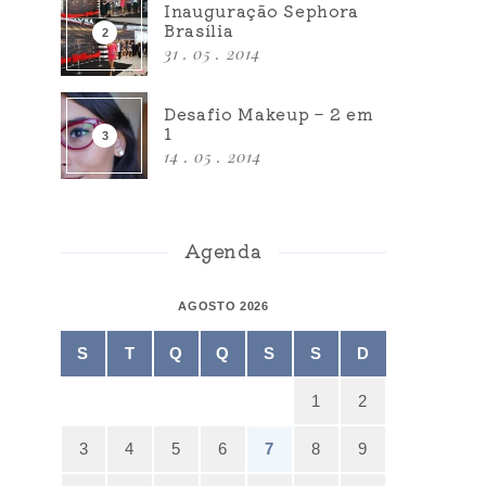
Inauguração Sephora
Brasília
31 . 05 . 2014
Desafio Makeup – 2 em
1
14 . 05 . 2014
Agenda
AGOSTO 2026
S
T
Q
Q
S
S
D
1
2
3
4
5
6
7
8
9