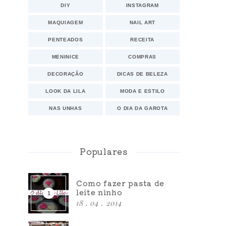
DIY
INSTAGRAM
MAQUIAGEM
NAIL ART
PENTEADOS
RECEITA
MENINICE
COMPRAS
DECORAÇÃO
DICAS DE BELEZA
LOOK DA LILA
MODA E ESTILO
NAS UNHAS
O DIA DA GAROTA
Populares
Como fazer pasta de
leite ninho
18 . 04 . 2014