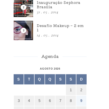
Inauguração Sephora
Brasília
31 . 05 . 2014
Desafio Makeup – 2 em
1
14 . 05 . 2014
Agenda
AGOSTO 2026
S
T
Q
Q
S
S
D
1
2
3
4
5
6
7
8
9